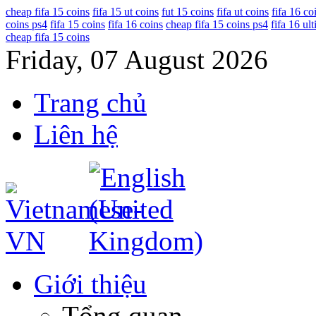
cheap fifa 15 coins
fifa 15 ut coins
fut 15 coins
fifa ut coins
fifa 16 co
coins ps4
fifa 15 coins
fifa 16 coins
cheap fifa 15 coins ps4
fifa 16 ul
cheap fifa 15 coins
Friday, 07 August 2026
Trang chủ
Liên hệ
Giới thiệu
Tổng quan