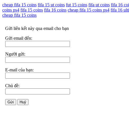
cheap fifa 15 coins
fifa 15 ut coins
fut 15 coins
fifa ut coins
fifa 16 co
coins ps4
fifa 15 coins
fifa 16 coins
cheap fifa 15 coins ps4
fifa 16 ul
cheap fifa 15 coins
Gửi liên kết này qua email cho bạn
Gửi email đến:
Người gửi:
E-mail của bạn:
Chủ đề:
Gửi
Huỷ